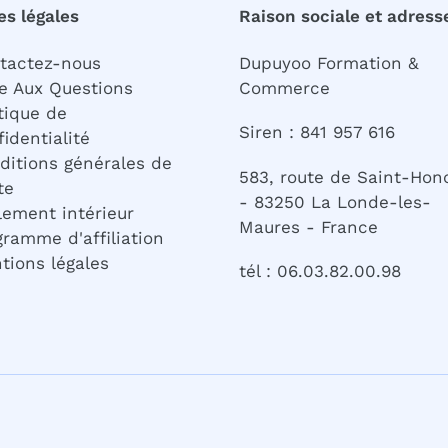
es légales
Raison sociale et adress
tactez-nous
Dupuyoo Formation &
re Aux Questions
Commerce
tique de
Siren : 841 957 616
identialité
ditions générales de
583, route de Saint-Hon
te
- 83250 La Londe-les-
lement intérieur
Maures - France
gramme d'affiliation
tions légales
tél : 06.03.82.00.98
S