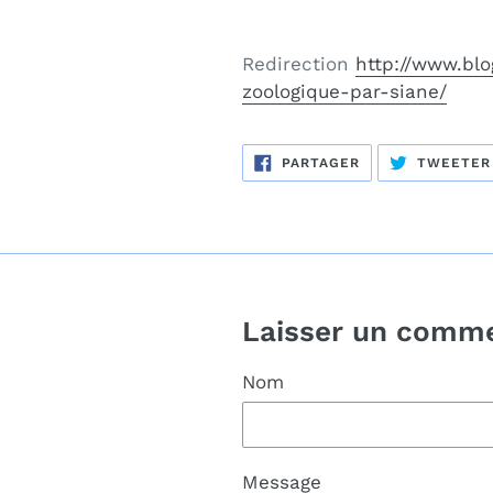
Redirection
http://www.blo
zoologique-par-siane/
PARTAGER
PARTAGER
TWEETER
SUR
FACEBOOK
Laisser un comme
Nom
Message