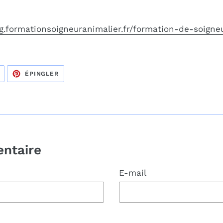
g.formationsoigneuranimalier.fr/formation-de-soigne
TWEETER
ÉPINGLER
ÉPINGLER
SUR
SUR
TWITTER
PINTEREST
ntaire
E-mail