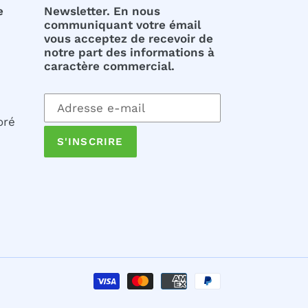
e
Newsletter. En nous
communiquant votre émail
vous acceptez de recevoir de
notre part des informations à
caractère commercial.
Inscrivez-
vous
oré
à
S'INSCRIRE
notre
newsletter
Moyens
de