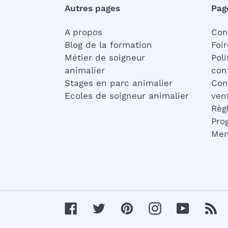
Autres pages
Pag
A propos
Con
Blog de la formation
Foi
Métier de soigneur
Poli
animalier
conf
Stages en parc animalier
Con
Ecoles de soigneur animalier
ven
Règ
Pro
Men
Facebook
Twitter
Pinterest
Instagram
YouTube
RS